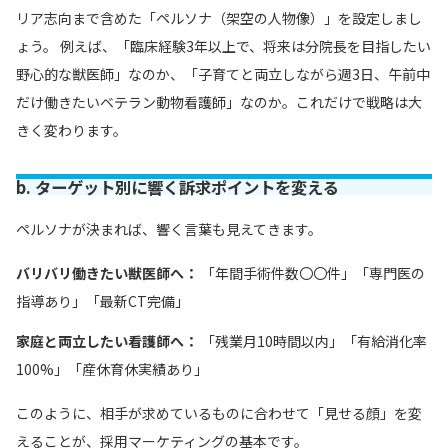
リア志向まで含めた「ペルソナ（架空の人物像）」を設定しまし
ょう。 例えば、「臨床経験3年以上で、将来は分院長を目指したい
野心的な獣医師」なのか、「子育てと両立しながら週3日、午前中
だけ働きたいベテラン動物看護師」なのか。これだけで戦略は大
きく変わります。
b. ターゲット別に響く訴求ポイントを変える
ペルソナが決まれば、響く言葉も見えてきます。
バリバリ働きたい獣医師へ：
「年間手術件数〇〇件」「専門医の
指導あり」「最新CT完備」
家庭と両立したい看護師へ：
「残業月10時間以内」「有給消化率
100%」「産休育休実績あり」
このように、相手が求めているものに合わせて「見せる顔」を変
えることが、採用マーケティングの基本です。