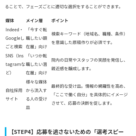
ることで、フェーズごとに適切な選択をすることができます。
媒体
メイン層
ポイント
Indeed・
「今すぐ転
検索キーワード（地域名、職種、条件）
Googleし
職したい顕
を意識した原稿作りが必須です。
ごと検索
在層」向け
SNS（Ins
「いつか転
院内の日常やスタッフの笑顔を発信し、
tagramな
職したい潜
親近感を醸成します。
ど）
在層」向け
様々な媒体
最終的な受け皿。情報の網羅性を高め、
自社採用
から流入す
「ここで働く自分」を具体的にイメージ
サイト
る人の受け
させて、応募の決断を促します。
皿
【STEP4】応募を逃さないための「選考スピー