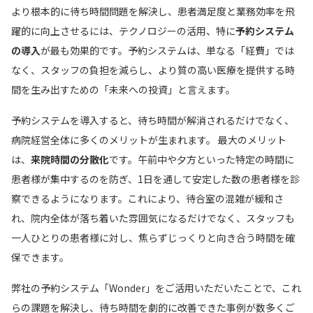
より根本的に待ち時間問題を解決し、患者満足度と業務効率を飛
躍的に向上させるには、テクノロジーの活用、特に
予約システム
の導入
が最も効果的です。予約システムは、単なる「経費」では
なく、スタッフの負担を減らし、より質の高い医療を提供する時
間を生み出すための「未来への投資」と言えます。
予約システムを導入すると、待ち時間が解消されるだけでなく、
病院経営全体に多くのメリットが生まれます。 最大のメリット
は、
来院時間の分散化
です。午前中や夕方といった特定の時間に
患者様が集中するのを防ぎ、1日を通して安定した数の患者様を診
察できるようになります。これにより、待合室の混雑が緩和さ
れ、院内全体が落ち着いた雰囲気になるだけでなく、スタッフも
一人ひとりの患者様に対し、焦らずじっくりと向き合う時間を確
保できます。
弊社の予約システム「Wonder」をご活用いただいたことで、これ
らの課題を解決し、待ち時間を劇的に改善できた事例が数多くご