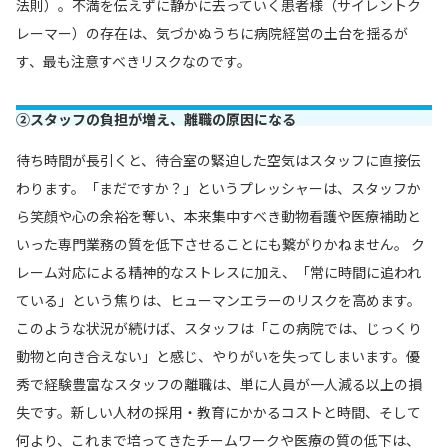
法則）。不満を伝えずに静かに去っていく患者様（サイレントク
レーマー）の存在は、気づかぬうちに病院経営の土台を揺るが
す、最も注意すべきリスクなのです。
②スタッフの負担が増え、離職の原因になる
待ち時間が長引くと、待合室の緊迫した空気はスタッフに直接伝
わります。「まだですか？」というプレッシャーは、スタッフか
ら笑顔や心の余裕を奪い、本来集中すべき動物看護や医療補助と
いった専門業務の質を低下させることにも繋がりかねません。 ク
レーム対応による精神的なストレスに加え、「常に時間に追われ
ている」という焦りは、ヒューマンエラーのリスクを高めます。
このような状況が続けば、スタッフは「この病院では、じっくり
動物と向き合えない」と感じ、やりがいを失ってしまいます。優
秀で経験豊富なスタッフの離職は、単に人員が一人減る以上の損
失です。新しい人材の採用・教育にかかるコストと時間、そして
何より、これまで培ってきたチームワークや医療の質の低下は、