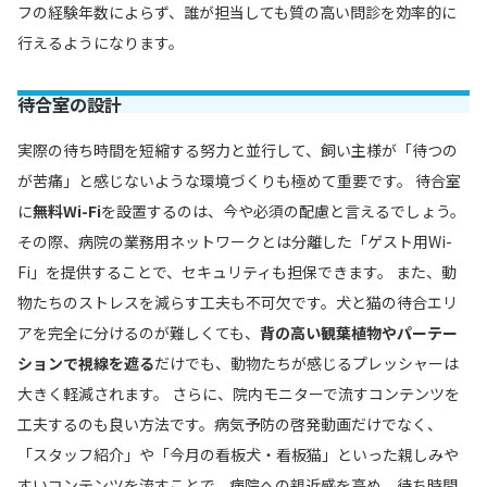
フの経験年数によらず、誰が担当しても質の高い問診を効率的に
行えるようになります。
待合室の設計
実際の待ち時間を短縮する努力と並行して、飼い主様が「待つの
が苦痛」と感じないような環境づくりも極めて重要です。 待合室
に
無料Wi-Fi
を設置するのは、今や必須の配慮と言えるでしょう。
その際、病院の業務用ネットワークとは分離した「ゲスト用Wi-
Fi」を提供することで、セキュリティも担保できます。 また、動
物たちのストレスを減らす工夫も不可欠です。犬と猫の待合エリ
アを完全に分けるのが難しくても、
背の高い観葉植物やパーテー
ションで視線を遮る
だけでも、動物たちが感じるプレッシャーは
大きく軽減されます。 さらに、院内モニターで流すコンテンツを
工夫するのも良い方法です。病気予防の啓発動画だけでなく、
「スタッフ紹介」や「今月の看板犬・看板猫」といった親しみや
すいコンテンツを流すことで、病院への親近感を高め、待ち時間