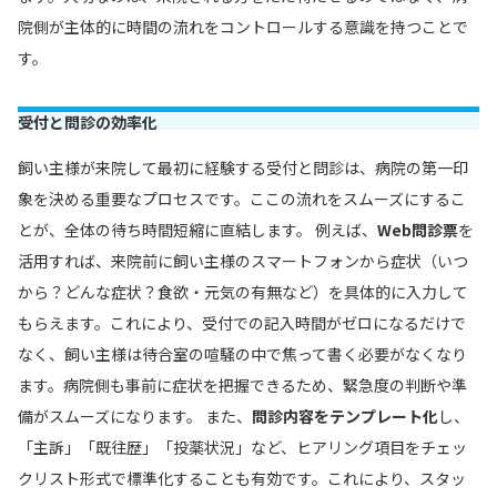
院側が主体的に時間の流れをコントロールする意識を持つことで
す。
受付と問診の効率化
飼い主様が来院して最初に経験する受付と問診は、病院の第一印
象を決める重要なプロセスです。ここの流れをスムーズにするこ
とが、全体の待ち時間短縮に直結します。 例えば、
Web問診票
を
活用すれば、来院前に飼い主様のスマートフォンから症状（いつ
から？どんな症状？食欲・元気の有無など）を具体的に入力して
もらえます。これにより、受付での記入時間がゼロになるだけで
なく、飼い主様は待合室の喧騒の中で焦って書く必要がなくなり
ます。病院側も事前に症状を把握できるため、緊急度の判断や準
備がスムーズになります。 また、
問診内容をテンプレート化
し、
「主訴」「既往歴」「投薬状況」など、ヒアリング項目をチェッ
クリスト形式で標準化することも有効です。これにより、スタッ