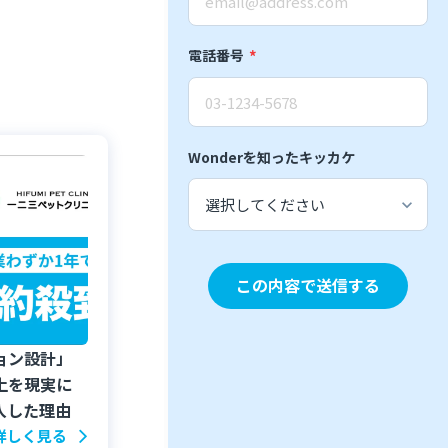
電話番号
*
Wonderを知ったキッカケ
keyboard_arrow_down
この内容で送信する
ョン設計」
上を現実に
入した理由
詳しく見る