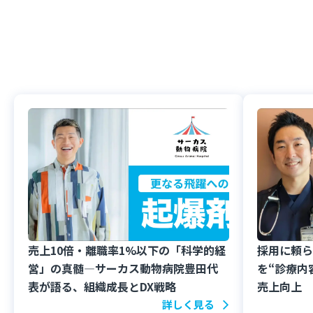
売上10倍・離職率1%以下の「科学的経
採用に頼ら
営」の真髄—サーカス動物病院豊田代
を“診療内
表が語る、組織成長とDX戦略
売上向上
詳しく見る