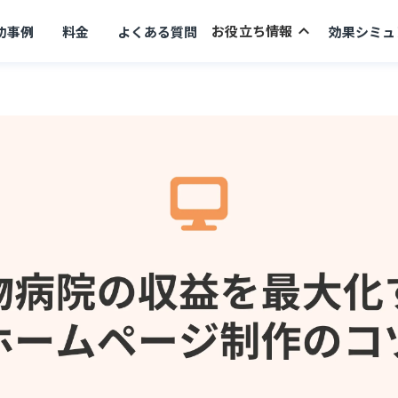
keyboard_arrow_up
お役立ち情報
功事例
料金
よくある質問
効果シミュ
keyboard_arrow_right
セミナー
keyboard_arrow_right
コラム